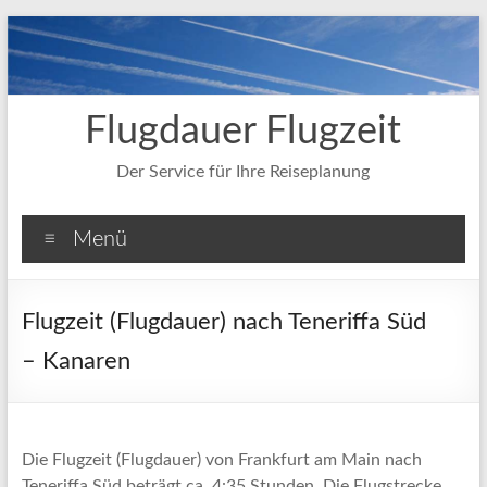
Zum
Inhalt
springen
Flugdauer Flugzeit
Der Service für Ihre Reiseplanung
Menü
Flugzeit (Flugdauer) nach Teneriffa Süd
– Kanaren
Die Flugzeit (Flugdauer) von Frankfurt am Main nach
Teneriffa Süd beträgt ca. 4:35 Stunden. Die Flugstrecke