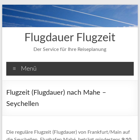
Zum
Inhalt
springen
Flugdauer Flugzeit
Der Service für Ihre Reiseplanung
Menü
Flugzeit (Flugdauer) nach Mahe –
Seychellen
Die reguläre Flugzeit (Flugdauer) von Frankfurt/Main auf
die Seychellen, Flughafen Mahé, beträgt mindestens
9:10