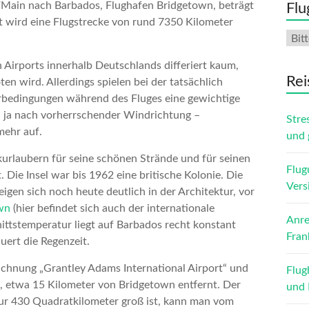
t/Main nach Barbados, Flughafen Bridgetown, beträgt
Flu
t wird eine Flugstrecke von rund 7350 Kilometer
 Airports innerhalb Deutschlands differiert kaum,
Rei
ten wird. Allerdings spielen bei der tatsächlich
erbedingungen während des Fluges eine gewichtige
 – ja nach vorherrschender Windrichtung –
Stre
mehr auf.
und 
ikurlaubern für seine schönen Strände und für seinen
Flug
 Die Insel war bis 1962 eine britische Kolonie. Die
Vers
igen sich noch heute deutlich in der Architektur, vor
wn
(hier befindet sich auch der internationale
Anre
ittstemperatur liegt auf Barbados recht konstant
Fran
uert die Regenzeit.
zeichnung „Grantley Adams International Airport“ und
Flug
s, etwa 15 Kilometer von Bridgetown entfernt. Der
und 
ur 430 Quadratkilometer groß ist, kann man vom