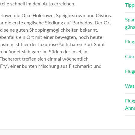
eile schnell im dem Auto erreichen.
Tipp
dgetown die Orte Holetown, Speightstown und Oistins.
Spar
r die erste englische Siedlung auf Barbados. Der Ort
güns
 und seine guten Shoppingmöglichkeiten bekannt.
ebenfalls ein Ort mit einer bewegten, noch heute
Flug
ustem ist hier der luxuriöse Yachthafen Port Saint
h befindet sich ganz im Süden der Insel, in
Güte
Fischerort treffen sich einmal wöchentlich
Fry“, einer bunten Mischung aus Fischmarkt und
Flug
Was 
Flug
Annu