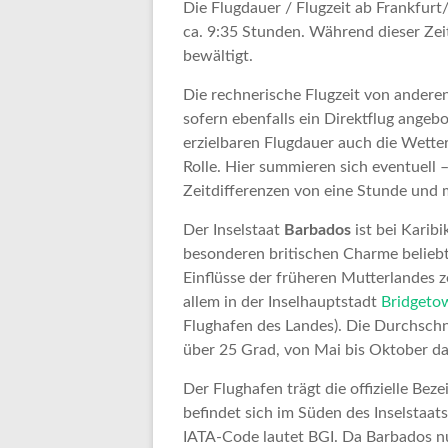
Die Flugdauer / Flugzeit ab Frankfur
ca. 9:35 Stunden. Während dieser Zei
bewältigt.
Die rechnerische Flugzeit von anderen
sofern ebenfalls ein Direktflug angebo
erzielbaren Flugdauer auch die Wett
Rolle. Hier summieren sich eventuell
Zeitdifferenzen von eine Stunde und 
Der Inselstaat
Barbados
ist bei Karib
besonderen britischen Charme beliebt.
Einflüsse der früheren Mutterlandes ze
allem in der Inselhauptstadt
Bridgeto
Flughafen des Landes). Die Durchschn
über 25 Grad, von Mai bis Oktober da
Der Flughafen trägt die offizielle Be
befindet sich im Süden des Inselstaat
IATA-Code lautet BGI. Da Barbados n