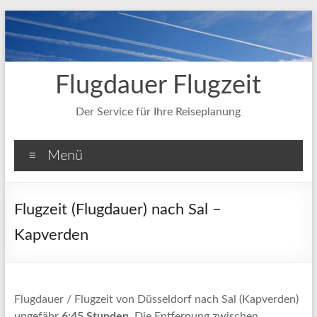
Zum
Inhalt
springen
Flugdauer Flugzeit
Der Service für Ihre Reiseplanung
Menü
Flugzeit (Flugdauer) nach Sal –
Kapverden
Flugdauer / Flugzeit von Düsseldorf nach Sal (Kapverden)
ungefähr
6:45 Stunden
. Die Entfernung zwischen