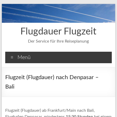
Zum
Inhalt
springen
Flugdauer Flugzeit
Der Service für Ihre Reiseplanung
Menü
Flugzeit (Flugdauer) nach Denpasar –
Bali
Flugzeit (Flugdauer) ab Frankfurt/Main nach Bali,
Flughafen Denpasar, mindestens
15:30 Stunden
bei einem